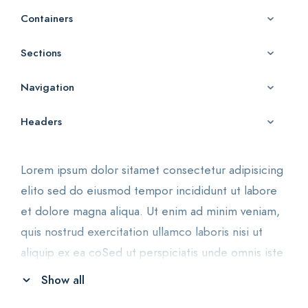
Containers
Sections
Navigation
Headers
Lorem ipsum dolor sitamet consectetur adipisicing
elito sed do eiusmod tempor incididunt ut labore
et dolore magna aliqua. Ut enim ad minim veniam,
quis nostrud exercitation ullamco laboris nisi ut
aliquip ex ea coSed ut perspiciatis unde omnis iste
natus error sit voluptatem. Lorem ipsum dolor sit
Show all
amet consectetur adipiscing elitsed do eiusmod