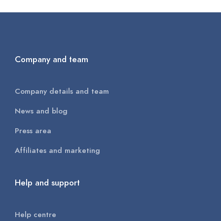
commodo consequat. Duis aute irure dolor in
reprehenderit in voluptate velit esse cillum dolore
eu fugiat nulla pariatur.
Company and team
Company details and team
News and blog
Press area
Affiliates and marketing
Help and support
Help centre