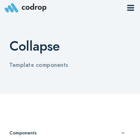
Sites
Collapse
Pages
Blog
Template components
Contacts
Elements
Download App
Components